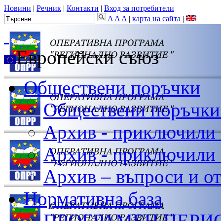
Новини
|
Речник
|
Контакти
|
Вход за потребители
A
A
A
|
карта на сайта
|
Европейски съюз
Обществени поръчки
Обществени поръчки
Архив - приключили
Архив - приключили 
Архив – въпроси и о
Нормативна база
ПРОГРАМЕН ПЕРИОД