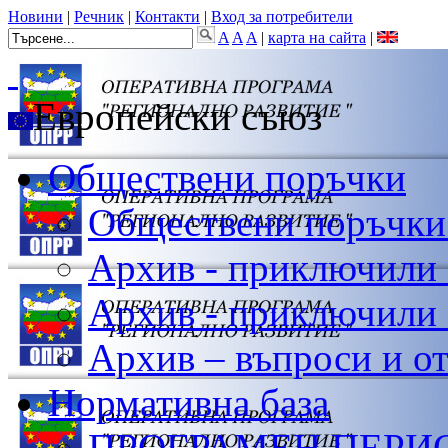
Новини
|
Речник
|
Контакти
|
Вход за потребители
A
A
A
|
карта на сайта
|
Европейски съюз
Обществени поръчки
Обществени поръчки
Архив - приключили
Архив - приключили 
Архив – въпроси и о
Нормативна база
ПРОГРАМЕН ПЕРИОД