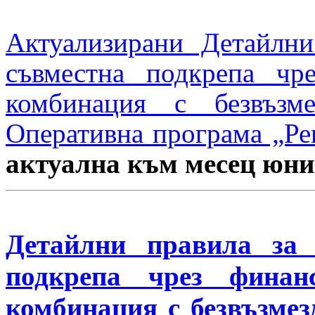
Актуализирани Детайлни
съвместна подкрепа чр
комбинация с безвъзм
Оперативна програма „Рег
актуална към месец юни 
Детайлни правила за 
подкрепа чрез финан
комбинация с безвъзме