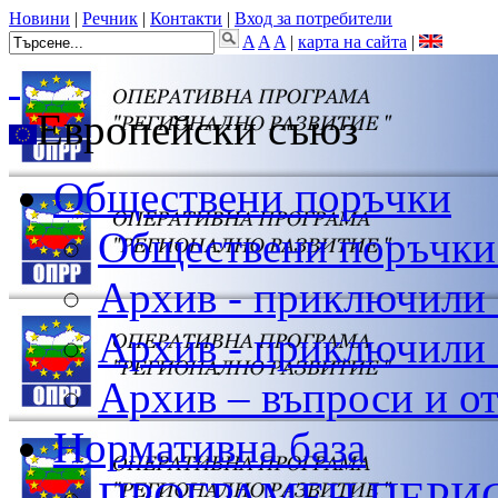
Новини
|
Речник
|
Контакти
|
Вход за потребители
A
A
A
|
карта на сайта
|
Европейски съюз
Обществени поръчки
Обществени поръчки
Архив - приключили
Архив - приключили 
Архив – въпроси и о
Нормативна база
ПРОГРАМЕН ПЕРИОД